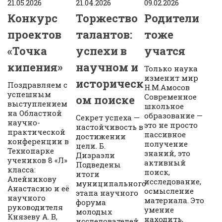
21.05.2026
21.04.2026
09.02.2026
Конкурс
Торжество
Родители
проектов
талантов:
тоже
«Точка
успехи в
учатся
кипения»
научном и
Только наука
изменит мир
историческ
Поздравляем с
Н.М.Амосов
успешным
Современное
ом поиске
выступлением
школьное
на Областной
образование —
Секрет успеха —
научно-
это не просто
настойчивость в
практической
пассивное
достижении
конференции в
получение
цели. Б.
Технопарке
знаний, это
Дизраэли
учеников 8 «Л»
активный
Подведены
класса:
поиск,
итоги
Алейникову
исследование,
муниципального
Анастасию и её
осмысление
этапа научного
научного
материала. Это
форума
руководителя
умение
молодых
Князеву А. В,
находить,
исследователей