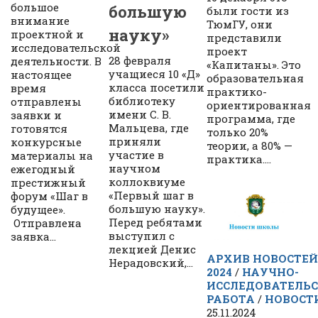
большое
большую
были гости из
внимание
ТюмГУ, они
науку»
проектной и
представили
исследовательской
проект
28 февраля
деятельности. В
«Капитаны». Это
учащиеся 10 «Д»
настоящее
образовательная
класса посетили
время
практико-
библиотеку
отправлены
ориентированная
имени С. В.
заявки и
программа, где
Мальцева, где
готовятся
только 20%
приняли
конкурсные
теории, а 80% —
участие в
материалы на
практика....
научном
ежегодный
коллоквиуме
престижный
«Первый шаг в
форум «Шаг в
большую науку».
будущее».
Перед ребятами
Отправлена
выступил с
заявка...
лекцией Денис
АРХИВ НОВОСТЕЙ
Нерадовский,...
2024
/
НАУЧНО-
ИССЛЕДОВАТЕЛЬ
РАБОТА
/
НОВОСТ
25.11.2024