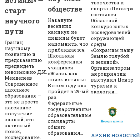
истины» —
творчества и
обществе
спорта «Пионер»
старт
состоялся
научного
Накануне
Областной
весенних
конкурс юных
пути
каникул не
исследователей
лишним будет
окружающей
Границ
напомнить, что
среды
научному
приближается
«Сохраним нашу
познанию и
Школьная
Землю голубой
предсказанию
конференция
и зеленой».
предвидеть
учащихся
Организатором
невозможно Д.И.
«Жизнь как
мероприятия
Менделеев
поиск истины».
выступил Центр
Современное
В этом году она
туризма и
школьное
пройдет в 29-ый
экологии...
образование —
раз.
это не просто
Федеральные
пассивное
государственные
получение
образовательные
знаний, это
стандарты
активный
общего
поиск,
образования...
АРХИВ НОВОСТЕЙ
исследование,