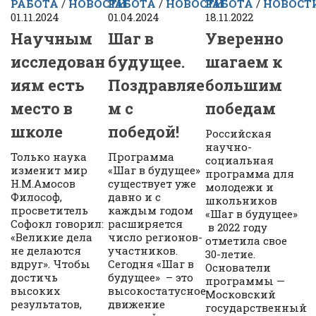
РАБОТА
/
НОВОСТИ
РАБОТА
/
НОВОСТИ
РАБОТА
/
НОВОСТ
01.11.2024
01.04.2024
18.11.2022
Научным
Шаг в
Уверенно
исследован
будущее.
шагаем к
иям есть
Поздравляе
большим
место в
м с
победам
школе
победой!
Российская
научно-
Только наука
Программа
социальная
изменит мир
«Шаг в будущее»
программа для
Н.М.Амосов
существует уже
молодежи и
Философ,
давно и с
школьников
просветитель
каждым годом
«Шаг в будущее»
Софокл говорил:
расширяется
в 2022 году
«Великие дела
число регионов-
отметила свое
не делаются
участников.
30-летие.
вдруг». Чтобы
Сегодня «Шаг в
Основатели
достичь
будущее» – это
программы —
высоких
высокостатусное
Московский
результатов,
движение
государственный