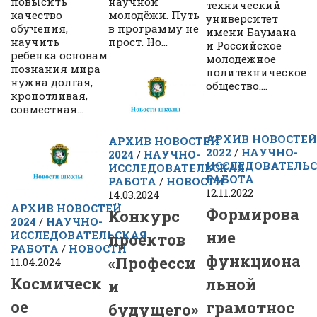
повысить
научной
технический
качество
молодёжи. Путь
университет
обучения,
в программу не
имени Баумана
научить
прост. Но...
и Российское
ребенка основам
молодежное
познания мира
политехническое
нужна долгая,
общество....
кропотливая,
совместная...
АРХИВ НОВОСТЕЙ
АРХИВ НОВОСТЕЙ
2022
/
НАУЧНО-
2024
/
НАУЧНО-
ИССЛЕДОВАТЕЛЬ
ИССЛЕДОВАТЕЛЬСКАЯ
РАБОТА
РАБОТА
/
НОВОСТИ
12.11.2022
14.03.2024
АРХИВ НОВОСТЕЙ
Формирова
Конкурс
2024
/
НАУЧНО-
ние
ИССЛЕДОВАТЕЛЬСКАЯ
проектов
РАБОТА
/
НОВОСТИ
функциона
«Професси
11.04.2024
Космическ
льной
и
ое
грамотнос
будущего»