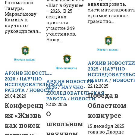
Рогоманова
анализировать,
«Шаг в будущее
Тимура,
систематизироват
– 2026. В 25
Марзаганову
и, самое главное,
секциях
Камилу и
грамотно...
приняли
научного
участие 249
руководителя...
участников.
Нашу...
АРХИВ НОВОСТЕЙ
2025
/
НАУЧНО-
АРХИВ НОВОСТЕЙ
ИССЛЕДОВАТЕЛЬ
2026
/
НАУЧНО-
РАБОТА
/
НОВОСТ
АРХИВ НОВОСТЕЙ
ИССЛЕДОВАТЕЛЬСКАЯ
22.12.2025
2026
/
НАУЧНО-
РАБОТА
/
НОВОСТИ
ИССЛЕДОВАТЕЛЬСКАЯ
Победа в
29.04.2026
РАБОТА
/
НОВОСТИ
Конференц
Областном
22.03.2026
О
ия «Жизнь
конкурсе
школьном
как поиск
15 декабря 2025
года во Дворце
научном