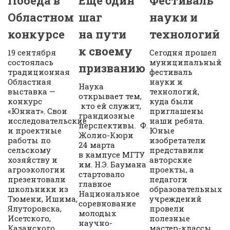
Победа в
Еще один
Фестиваль
Областном
шаг
науки и
конкурсе
на пути
технологий
к своему
19 сентября
Сегодня прошел
состоялась
муниципальный
призванию
традиционная
фестиваль
Областная
науки и
Наука
выставка —
технологий,
открывает тем,
конкурс
куда были
кто ей служит,
«Юннат». Свои
приглашены
грандиозные
исследовательские
наши ребята.
перспективы. Ф.
и проектные
Юные
Жолио-Кюри
работы по
изобретатели
24 марта
сельскому
представили
в кампусе МГТУ
хозяйству и
авторские
им. Н.Э. Баумана
агроэкологии
проекты, а
стартовало
презентовали
педагоги
главное
школьники из
образовательных
Национальное
Тюмени, Ишима,
учреждений
соревнование
Ялуторовска,
провели
молодых
Исетского,
полезные
научно-
Казанского,
мастер-классы