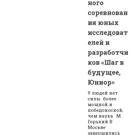
ного
соревнован
ия юных
исследоват
елей и
разработчи
ков «Шаг в
будущее,
Юниор»
У людей нет
силы более
мощной и
победоносной,
чем наука. М.
Горький В
Москве
завершились