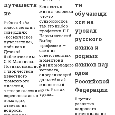
путешеств
ти
Если есть в
жизни человека
ие
обучающи
что-то
хся на
судьбоносное,
Ребята 4 «А»
так это выбор
класса сегодня
уроках
профессии Н.Г.
совершили
Чернышевский
«космическое
русского
Выбор
путешествие»,
профессии —
языка и
побывав в
один из
Детской
родных
ответственных
библиотеке им.
моментов в
С. В. Мальцева.
языков нар
жизни молодого
Познакомившись
человека,
с творчеством
одов
определяющий
известного
дальнейший
Российской
тюменского
жизненный
писателя,
Федерации
путь. Рынок
четвероклассники
труда...
соревновались в
В целях
командах,
развития
отвечая на
кадрового
вопросы
потенциала по