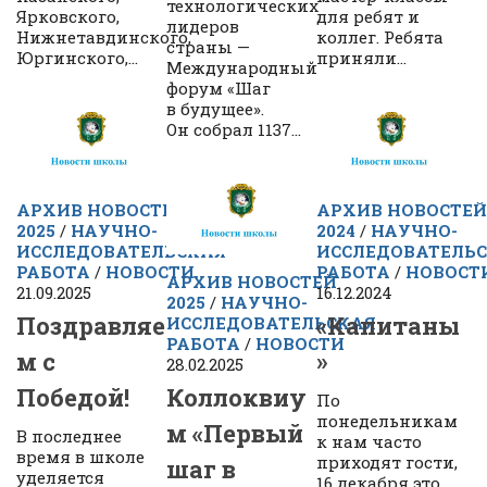
технологических
Ярковского,
для ребят и
лидеров
Нижнетавдинского,
коллег. Ребята
страны —
Юргинского,...
приняли...
Международный
форум «Шаг
в будущее».
Он собрал 1137...
АРХИВ НОВОСТЕЙ
АРХИВ НОВОСТЕЙ
2025
/
НАУЧНО-
2024
/
НАУЧНО-
ИССЛЕДОВАТЕЛЬСКАЯ
ИССЛЕДОВАТЕЛЬ
РАБОТА
/
НОВОСТИ
РАБОТА
/
НОВОСТ
АРХИВ НОВОСТЕЙ
21.09.2025
16.12.2024
2025
/
НАУЧНО-
Поздравляе
«Капитаны
ИССЛЕДОВАТЕЛЬСКАЯ
РАБОТА
/
НОВОСТИ
м с
»
28.02.2025
Победой!
Коллоквиу
По
понедельникам
м «Первый
В последнее
к нам часто
время в школе
приходят гости,
шаг в
уделяется
16 декабря это