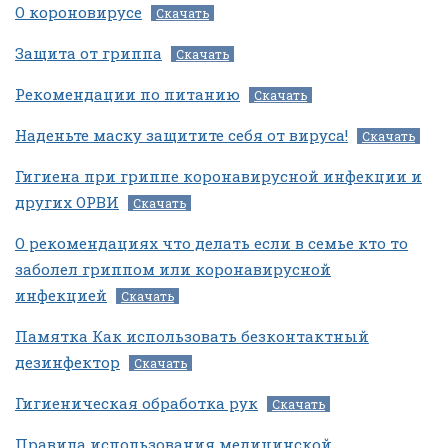
О короновирусе
Скачать
Защита от гриппа
Скачать
Рекомендации по питанию
Скачать
Наденьте маску защитите себя от вируса!
Скачать
Гигиена при гриппе коронавирусной инфекции и
других ОРВИ
Скачать
О рекомендациях что делать если в семье кто то
заболел гриппом или коронавирусной
инфекцией
Скачать
Памятка Как использовать безконтактный
дезинфектор
Скачать
Гигиеническая обработка рук
Скачать
Правила использования медицинской