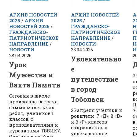
АРХИВ НОВОСТЕЙ
АРХИВ НОВОСТЕЙ
А
2025
/
АРХИВ
2025
/
2
НОВОСТЕЙ 2026
/
ГРАЖДАНСКО-
Н
ГРАЖДАНСКО-
ПАТРИОТИЧЕСКОЕ
Г
ПАТРИОТИЧЕСКОЕ
НАПРАВЛЕНИЕ
/
П
НАПРАВЛЕНИЕ
/
НОВОСТИ
Н
НОВОСТИ
25.04.2026
Н
28.04.2026
2
Увлекательно
Урок
Д
е
Мужества и
З
путешествие
о
Вахта Памяти
о
в город
р
Сегодня в школе
Тобольск
в
произошла встреча
П
самых маленьких
25 апреля ученики и
З
ребят, учеников 1
родители 7 «Д», 8 «В»
б
классов, с
и 8 «Г» классов
в
преподавателями и
отправились в
о
курсантами ТВВИКУ.
увлекательное
Е
Они провели Урок