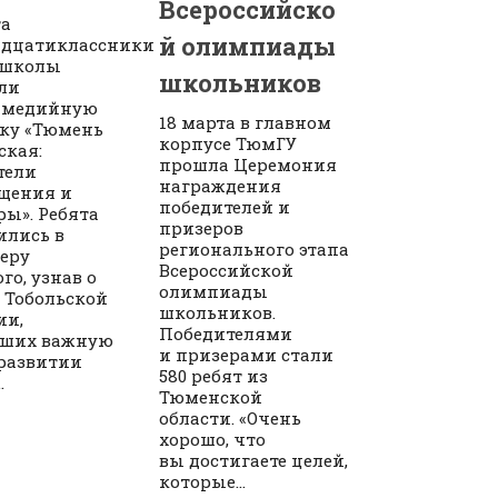
Всероссийско
та
й олимпиады
адцатиклассники
 школы
школьников
ли
имедийную
18 марта в главном
ку «Тюмень
корпусе ТюмГУ
ская:
прошла Церемония
тели
награждения
щения и
победителей и
ры». Ребята
призеров
ились в
регионального этапа
еру
Всероссийской
го, узнав о
олимпиады
 Тобольской
школьников.
ии,
Победителями
вших важную
и призерами стали
 развитии
580 ребят из
.
Тюменской
области. «Очень
хорошо, что
вы достигаете целей,
которые...