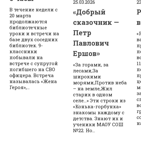
25.03.2026
23
В течение недели с
«Добрый
Р
20 марта
сказочник —
продолжаются
библиотечные
Петр
уроки и встречи на
«
базе двух соседних
в
Павлович
библиотек. 9-
п
классники
п
Ершов»
побывали на
в
встрече с супругой
1
«За горами, за
погибшего на СВО
п
лесами,За
офицера. Встреча
п
широкими
называлась «Жена
ц
морями,Против неба
Героя»,...
м
– на земле,Жил
з
старик в одном
с
селе…» Эти строки из
в
«Конька-горбунка»
г
знакомы каждому с
с
детства. Знают их и
н
ученики МАОУ СОШ
№22. Но...