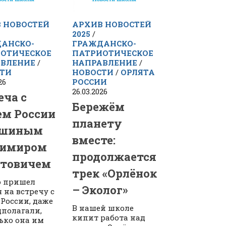
 НОВОСТЕЙ
АРХИВ НОВОСТЕЙ
2025
/
АНСКО-
ГРАЖДАНСКО-
ОТИЧЕСКОЕ
ПАТРИОТИЧЕСКОЕ
ВЛЕНИЕ
/
НАПРАВЛЕНИЕ
/
ТИ
НОВОСТИ
/
ОРЛЯТА
26
РОССИИ
26.03.2026
еча с
Бережём
ем России
планету
ошиным
вместе:
димиром
продолжается
товичем
трек «Орлёнок
то пришел
– Эколог»
 на встречу с
 России, даже
В нашей школе
дполагали,
кипит работа над
ько она им