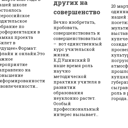
других на
ашей школе
20 мар
остоялось
совершенство
одинн
сероссийское
нашей
одительское
Вечно изобретать,
посети
обрание по
пробовать,
мульт
рофориентации в
совершенствовать и
выстав
амках проекта
совершенствоваться
купече
Билет в
– вот единственный
созида
удущее».Формат:
курс учительской
просве
флайн и онлайн.Это
жизни.
культу
ажное
К.Д.Ушинский В
погруз
ероприятие
наше время роль
атмосф
аправлено на
научно
прошло
овышение
методической
купцах
нформированности
практики учителя в
губерн
 вовлеченности...
развитии
сыгра
образования
роль в
неуклонно растет.
города..
Особый
профессиональный
интерес вызывает...