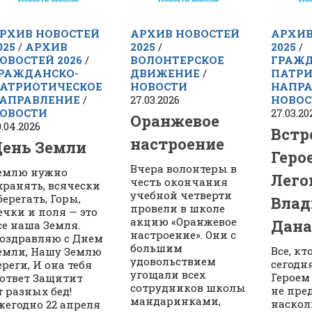
РХИВ НОВОСТЕЙ
АРХИВ НОВОСТЕЙ
АРХИВ
025
/
АРХИВ
2025
/
2025
/
ОВОСТЕЙ 2026
/
ВОЛОНТЕРСКОЕ
ГРАЖД
РАЖДАНСКО-
ДВИЖЕНИЕ
/
ПАТРИ
АТРИОТИЧЕСКОЕ
НОВОСТИ
НАПРА
АПРАВЛЕНИЕ
/
27.03.2026
НОВОС
ОВОСТИ
27.03.20
Оранжевое
0.04.2026
Встр
настроение
ень Земли
Геро
Вчера волонтеры в
емлю нужно
Лег
честь окончания
хранять, всячески
учебной четверти
берегать, Горы,
Вла
провели в школе
ечки и поля — это
акцию «Оранжевое
Дана
се наша Земля.
настроение». Они с
оздравляю с Днем
большим
Все, к
емли, Нашу Землю
удовольствием
сегодня
ереги, И она тебя
угощали всех
Героем
 ответ Защитит
сотрудников школы
не пре
т разных бед!
мандаринками,
наскол
жегодно 22 апреля