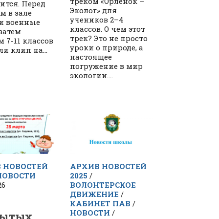
треком «Орлёнок –
ится. Перед
Эколог» для
м в зале
учеников 2–4
и военные
классов. О чем этот
 затем
трек? Это не просто
м 7-11 классов
уроки о природе, а
и клип на...
настоящее
погружение в мир
экологии....
 НОВОСТЕЙ
АРХИВ НОВОСТЕЙ
НОВОСТИ
2025
/
26
ВОЛОНТЕРСКОЕ
ДВИЖЕНИЕ
/
ь
КАБИНЕТ ПАВ
/
НОВОСТИ
/
рытых