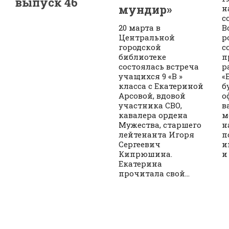
выпуск 46
мундир»
н
с
20 марта в
В
Центральной
р
городской
с
библиотеке
п
состоялась встреча
р
учащихся 9 «В »
«
класса с Екатериной
б
Арсовой, вдовой
о
участника СВО,
в
кавалера ордена
м
Мужества, старшего
н
лейтенанта Игоря
п
Сергеевич
и
Кипрюшина.
и
Екатерина
прочитала свой...