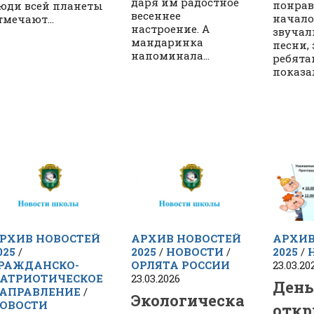
даря им радостное
понрав
юди всей планеты
весеннее
начало
тмечают...
настроение. А
звучал
мандаринка
песни,
напоминала...
ребята
показал
РХИВ НОВОСТЕЙ
АРХИВ НОВОСТЕЙ
АРХИВ
025
/
2025
/
НОВОСТИ
/
2025
/
РАЖДАНСКО-
ОРЛЯТА РОССИИ
23.03.20
АТРИОТИЧЕСКОЕ
23.03.2026
Ден
АПРАВЛЕНИЕ
/
Экологическа
ОВОСТИ
отк