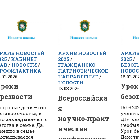
РХИВ НОВОСТЕЙ
АРХИВ НОВОСТЕЙ
АРХИВ
025
/
КАБИНЕТ
2025
/
2025
/
АВ
/
НОВОСТИ
/
ГРАЖДАНСКО-
БЕЗОП
РОФИЛАКТИКА
ПАТРИОТИЧЕСКОЕ
НОВОС
.03.2026
НАПРАВЛЕНИЕ
/
18.03.20
НОВОСТИ
Уроки
Урок
18.03.2026
резвости
безо
Всероссийска
я
доровые дети – это
16.03.2
еликое счастье, и
ученико
научно‑практ
но закладывается с
«Д» кл
етства в семье. Да,
необыч
ическая
менно в семье
Урок б
акладывается
Дейст
конференция