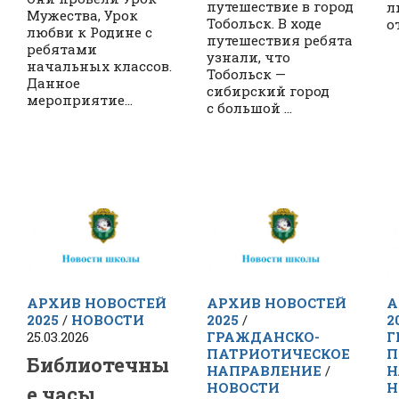
путешествие в город
л
Мужества, Урок
Тобольск. В ходе
о
любви к Родине с
путешествия ребята
ребятами
узнали, что
начальных классов.
Тобольск —
Данное
сибирский город
мероприятие...
с большой ...
АРХИВ НОВОСТЕЙ
АРХИВ НОВОСТЕЙ
А
2025
/
НОВОСТИ
2025
/
2
25.03.2026
ГРАЖДАНСКО-
Г
ПАТРИОТИЧЕСКОЕ
П
Библиотечны
НАПРАВЛЕНИЕ
/
Н
НОВОСТИ
Н
е часы