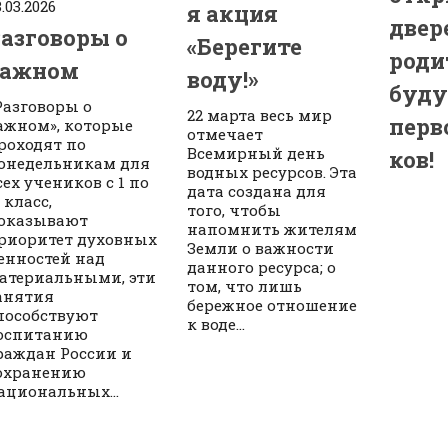
.03.2026
я акция
двер
азговоры о
«Берегите
роди
важном
воду!»
буд
Разговоры о
22 марта весь мир
перв
ажном», которые
отмечает
роходят по
Всемирный день
ков!
онедельникам для
водных ресурсов. Эта
сех учеников с 1 по
дата создана для
1 класс,
того, чтобы
оказывают
напомнить жителям
риоритет духовных
Земли о важности
енностей над
данного ресурса; о
атериальными, эти
том, что лишь
анятия
бережное отношение
пособствуют
к воде...
оспитанию
раждан России и
охранению
ациональных...