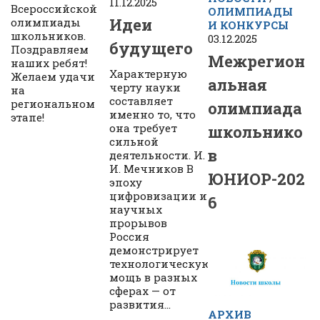
11.12.2025
Всероссийской
ОЛИМПИАДЫ
Идеи
олимпиады
И КОНКУРСЫ
школьников.
03.12.2025
будущего
Поздравляем
Межрегион
наших ребят!
Характерную
Желаем удачи
альная
черту науки
на
составляет
региональном
олимпиада
именно то, что
этапе!
она требует
школьнико
сильной
в
деятельности. И.
И. Мечников В
ЮНИОР-202
эпоху
цифровизации и
6
научных
прорывов
Россия
демонстрирует
технологическую
мощь в разных
сферах — от
развития...
АРХИВ