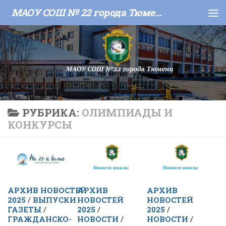
МАОУ СОШ № 22 города Тюмени
Skip to content
РУБРИКА:
ОЛИМПИАДЫ И
КОНКУРСЫ
АРХИВ НОВОСТЕЙ
АРХИВ
АРХИВ
2025
/
ВЫПУСКИ
НОВОСТЕЙ
НОВОСТЕЙ
ГАЗЕТЫ
/
2025
/
2025
/
ГРАЖДАНСКО-
НОВОСТИ
/
НОВОСТИ
/