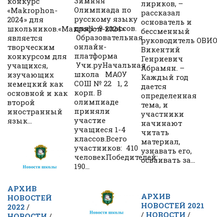
Зимняя
конкурс
лириков, –
Олимпиада по
«Makrophon-
рассказал
русскому языку
2024» для
основатель и
для 1–9 классов.
школьников.«Макрофон-2024»
бессменный
Образовательная
является
руководитель ОВИО
онлайн-
творческим
Викентий
платформа
конкурсом для
Генриевич
Учи.руНачальная
учащихся,
Абрамян. –
школа МАОУ
изучающих
Каждый год
СОШ № 22 1, 2
немецкий как
дается
корп. В
основной и как
определенная
олимпиаде
второй
тема, и
приняли
иностранный
участники
участие
язык...
начинают
учащиеся 1-4
читать
классов.Всего
материал,
участников: 410
узнавать его,
человекПобедителей:
осваивать за...
190...
АРХИВ
АРХИВ
НОВОСТЕЙ
НОВОСТЕЙ 2021
2022
/
/
НОВОСТИ
/
НОВОСТИ
/