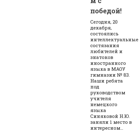
м с
победой!
Сегодня, 20
декабря,
состоялись
интеллектуальные
состязания
любителей и
знатоков
иностранного
языка в МАОУ
гимназии № 83.
Наши ребята
под
руководством
учителя
немецкого
языка
Синяковой Н.Ю.
заняли 1 место в
интересном...