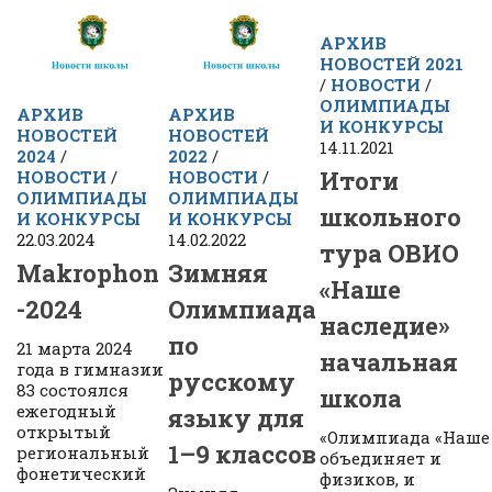
АРХИВ
НОВОСТЕЙ 2021
/
НОВОСТИ
/
ОЛИМПИАДЫ
АРХИВ
АРХИВ
И КОНКУРСЫ
НОВОСТЕЙ
НОВОСТЕЙ
14.11.2021
2024
/
2022
/
Итоги
НОВОСТИ
/
НОВОСТИ
/
ОЛИМПИАДЫ
ОЛИМПИАДЫ
школьного
И КОНКУРСЫ
И КОНКУРСЫ
22.03.2024
14.02.2022
тура ОВИО
Makrophon
Зимняя
«Наше
-2024
Олимпиада
наследие»
по
21 марта 2024
начальная
года в гимназии
русскому
83 состоялся
школа
ежегодный
языку для
открытый
«Олимпиада «Наше
1–9 классов
региональный
объединяет и
фонетический
физиков, и