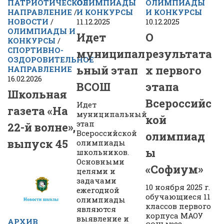
ПАТРИОТИЧЕСКОЕ
ОЛИМПИАДЫ
ОЛИМПИАДЫ
НАПРАВЛЕНИЕ
/
И КОНКУРСЫ
И КОНКУРСЫ
НОВОСТИ
/
11.12.2025
10.12.2025
ОЛИМПИАДЫ И
Идет
О
КОНКУРСЫ
/
СПОРТИВНО-
муниципал
результата
ОЗДОРОВИТЕЛЬНОЕ
ьный этап
х первого
НАПРАВЛЕНИЕ
16.02.2026
ВСОШ
этапа
Школьная
Всероссийс
Идет
газета «На
муниципальный
кой
этап
22-й волне»,
Всероссийской
олимпиад
выпуск 45
олимпиады
ы
школьников.
Основными
«Софиум»
целями и
задачами
10 ноября 2025 г.
ежегодной
обучающиеся 11
олимпиады
классов первого
являются
корпуса МАОУ
выявление и
АРХИВ