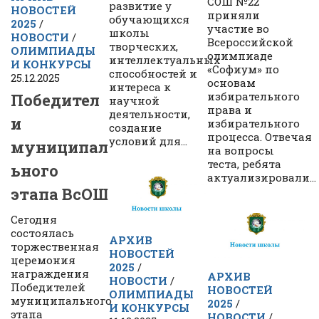
СОШ №22
развитие у
НОВОСТЕЙ
приняли
обучающихся
2025
/
участие во
школы
НОВОСТИ
/
Всероссийской
творческих,
ОЛИМПИАДЫ
олимпиаде
интеллектуальных
И КОНКУРСЫ
«Софиум» по
способностей и
25.12.2025
основам
интереса к
избирательного
Победител
научной
права и
деятельности,
и
избирательного
создание
процесса. Отвечая
условий для...
муниципал
на вопросы
теста, ребята
ьного
актуализировали...
этапа ВсОШ
Сегодня
состоялась
АРХИВ
торжественная
НОВОСТЕЙ
церемония
2025
/
награждения
АРХИВ
НОВОСТИ
/
Победителей
НОВОСТЕЙ
ОЛИМПИАДЫ
муниципального
2025
/
И КОНКУРСЫ
этапа
НОВОСТИ
/