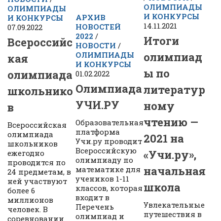
ОЛИМПИАДЫ
ОЛИМПИАДЫ
И КОНКУРСЫ
АРХИВ
И КОНКУРСЫ
14.11.2021
НОВОСТЕЙ
07.09.2022
2022
/
Итоги
Всероссийс
НОВОСТИ
/
ОЛИМПИАДЫ
олимпиад
кая
И КОНКУРСЫ
ы по
олимпиада
01.02.2022
Олимпиада
литератур
школьнико
УЧИ.РУ
ному
в
чтению —
Образовательная
Всероссийская
платформа
олимпиада
2021 на
Учи.ру проводит
школьников
Всероссийскую
«Учи.ру»,
ежегодно
олимпиаду по
проводится по
начальная
математике для
24 предметам, в
учеников 1-11
ней участвуют
школа
классов, которая
более 6
входит в
миллионов
Увлекательные
Перечень
человек. В
путешествия в
олимпиад и
соревновании