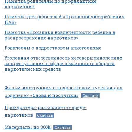
Памятка родителям по профилактике
наркомании
Памятка для родителей «Признаки употребления
ПАВ»
Памятка «Признаки вовлеченности ребенка в
распространение наркотиков»
Родителям о подростковом алкоголизме
Уголовная ответственность несовершеннолетних
за преступления в сфере незаконного оборота
наркотических средств
Фильм-инструкция о подростковом курении для
родителей
«Слова и поступки»
Скачать
Прокуратура-разъясняет-о-вреде-
наркотиков
Скачать
Материалы по ЗОЖ
Скачать