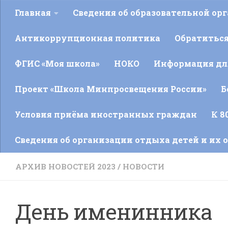
Главная
Сведения об образовательной ор
Антикоррупционная политика
Обратитьс
ФГИС «Моя школа»
НОКО
Информация для
Проект «Школа Минпросвещения России»
Б
Условия приёма иностранных граждан
К 8
Сведения об организации отдыха детей и их 
АРХИВ НОВОСТЕЙ 2023
/
НОВОСТИ
День именинника