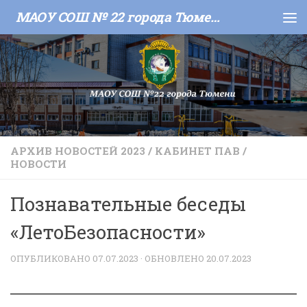
МАОУ СОШ № 22 города Тюмени
Skip to content
АРХИВ НОВОСТЕЙ 2023
/
КАБИНЕТ ПАВ
/
НОВОСТИ
Познавательные беседы
«ЛетоБезопасности»
ОПУБЛИКОВАНО
07.07.2023
· ОБНОВЛЕНО
20.07.2023