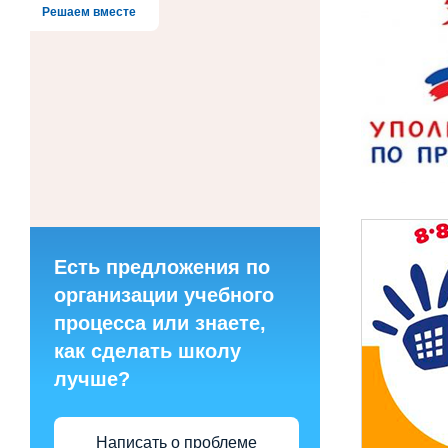
Решаем вместе
Есть предложения по
организации учебного
процесса или знаете,
как сделать школу
лучше?
Написать о проблеме