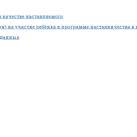
в качестве наставляемого
ун) на участие ребёнка в программе наставничества в
х данных