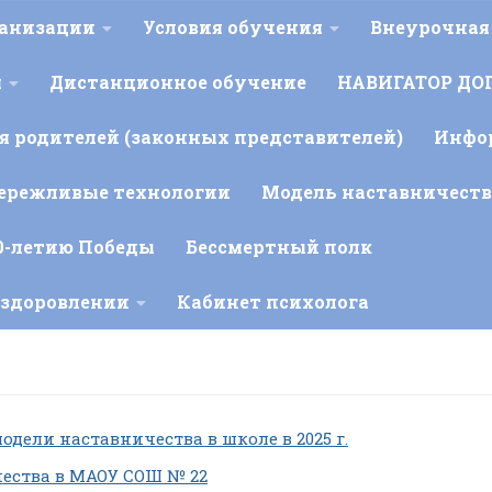
ганизации
Условия обучения
Внеурочная
я
Дистанционное обучение
НАВИГАТОР ДО
 родителей (законных представителей)
Инфо
ережливые технологии
Модель наставничеств
0-летию Победы
Бессмертный полк
оздоровлении
Кабинет психолога
дели наставничества в школе в 2025 г.
ества в МАОУ СОШ № 22