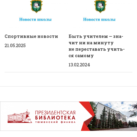
Спортивные новости
Быть учи­те­лем — зна­
чит ни на ми­ну­ту
21.05.2025
не пе­ре­ста­вать учить­
ся са­мо­му
13.02.2024