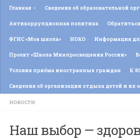
Главная
Сведения об образовательной ор
Антикоррупционная политика
Обратитьс
ФГИС «Моя школа»
НОКО
Информация для
Проект «Школа Минпросвещения России»
Б
Условия приёма иностранных граждан
К 8
Сведения об организации отдыха детей и их 
НОВОСТИ
Наш выбор — здоров