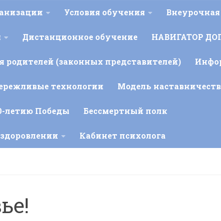
ганизации
Условия обучения
Внеурочная
я
Дистанционное обучение
НАВИГАТОР ДО
 родителей (законных представителей)
Инфо
ережливые технологии
Модель наставничеств
0-летию Победы
Бессмертный полк
оздоровлении
Кабинет психолога
ье!