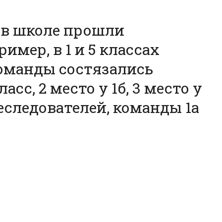
, в школе прошли
мер, в 1 и 5 классах
Команды состязались
асс, 2 место у 1б, 3 место у
реследователей, команды 1а