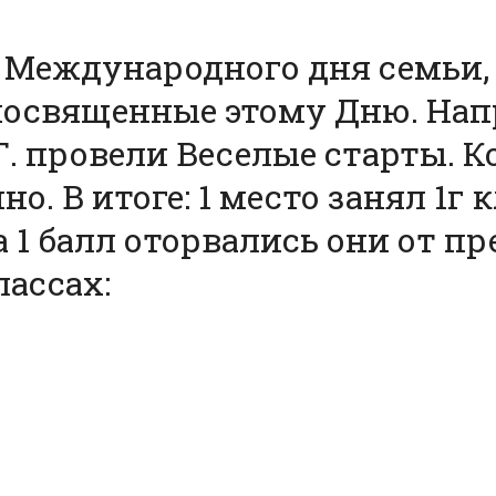
не Международного дня семьи
освященные этому Дню. Напри
.Г. провели Веселые старты. 
о. В итоге: 1 место занял 1г кл
а 1 балл оторвались они от п
лассах: