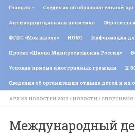
Главная
Сведения об образовательной ор
Антикоррупционная политика
Обратитьс
ФГИС «Моя школа»
НОКО
Информация для
Проект «Школа Минпросвещения России»
Б
Условия приёма иностранных граждан
К 8
Сведения об организации отдыха детей и их 
АРХИВ НОВОСТЕЙ 2022
/
НОВОСТИ
/
СПОРТИВНО
Международный де