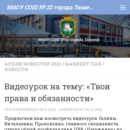
МАОУ СОШ № 22 города Тюмени
Skip to content
АРХИВ НОВОСТЕЙ 2021
/
КАБИНЕТ ПАВ
/
НОВОСТИ
Видеоурок на тему: «Твои
права и обязанности»
ОПУБЛИКОВАНО
20.11.2021
· ОБНОВЛЕНО
06.12.2021
Предлагаем вам посмотреть видеоурок Галины
Витальевны Прокопенко, главного специалиста
отдела общей профилактики ЦВР «Дзержинец» на