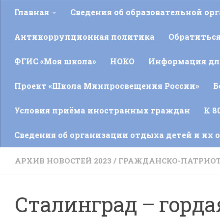
Главная
Сведения об образовательной ор
Антикоррупционная политика
Обратитьс
ФГИС «Моя школа»
НОКО
Информация для
Проект «Школа Минпросвещения России»
Б
Условия приёма иностранных граждан
К 8
Сведения об организации отдыха детей и их 
АРХИВ НОВОСТЕЙ 2023
/
ГРАЖДАНСКО-ПАТРИОТ
Сталинград – горда