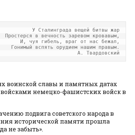
У Сталинграда вещей битвы жар

Простерся в вечность заревом кровавым,

И, чуя гибель, враг от нас бежал,

Гонимый вспять орудием нашим правым.

днях воинской славы и памятных датах
и войсками немецко-фашистских войск в
чению подвига советского народа в
нения исторической памяти прошла
а не забыть».