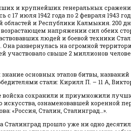
ейших и крупнейших генеральных сражени
ь с 17 июля 1942 года по 2 февраля 1943 г
ой областей и Республики Калмыкия. 200 д
 возрастающем напряжении сил обеих сто
частвовавших людей и боевой техники Стал
 Она развернулась на огромной территори
ей участвовало свыше 2 миллионов человек,
знание основных этапов битвы, названий
едителями стали: Кирилл П. – 11 А, Виктория
ие войска сохранили и приумножили лучш
о искусства, ознаменовавшей коренной пе
ова: «Россия, Сталин, Сталинград…».
а Сталинград прошло уже ни одно десятиле