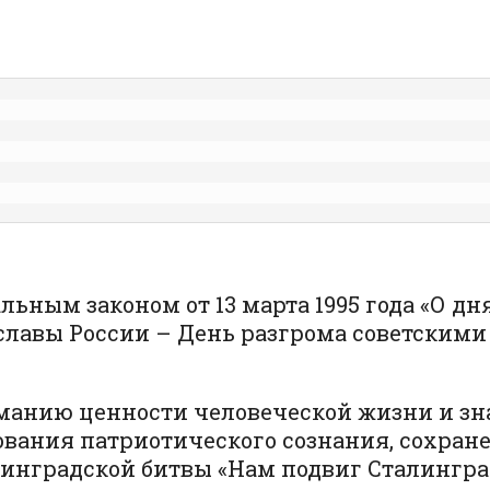
альным законом от 13 марта 1995 года «О 
 славы России – День разгрома советским
анию ценности человеческой жизни и зна
ования патриотического сознания, сохра
инградской битвы «Нам подвиг Сталинград