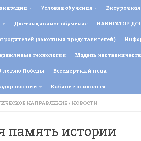
ганизации
Условия обучения
Внеурочная
я
Дистанционное обучение
НАВИГАТОР ДО
 родителей (законных представителей)
Инфо
ережливые технологии
Модель наставничеств
0-летию Победы
Бессмертный полк
оздоровлении
Кабинет психолога
ИЧЕСКОЕ НАПРАВЛЕНИЕ
/
НОВОСТИ
я память истории