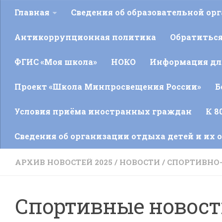
Главная
Сведения об образовательной ор
Антикоррупционная политика
Обратитьс
ФГИС «Моя школа»
НОКО
Информация для
Проект «Школа Минпросвещения России»
Б
Условия приёма иностранных граждан
К 8
Сведения об организации отдыха детей и их 
АРХИВ НОВОСТЕЙ 2025
/
НОВОСТИ
/
СПОРТИВНО
Спортивные новос