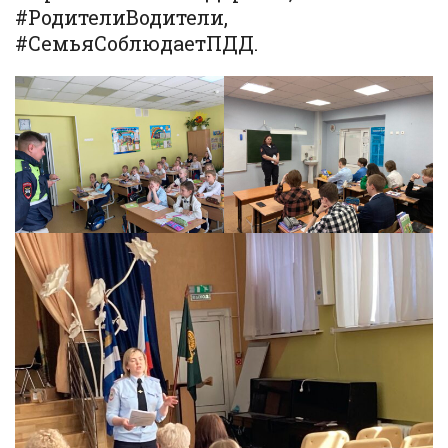
#РодителиВодители,
#СемьяСоблюдаетПДД.