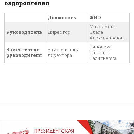
оздоровления
Д
олжность
ФИО
Максимова
Р
уководитель
Директор
Ольга
Александровна
Ряполова
Заместитель
Заместитель
Татьяна
руководителя
директора
Васильевна