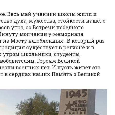
йне. Весь май ученики школы жили и
ство духа, мужества, стойкости нашего
сов утра, со Встречи победного
и Минуту молчания у мемориала
и на Мосту влюбленных. В который раз
традиция существует в регионе и в
но утром школьники, студенты,
вободителям, Героям Великой
есни военных лет. И пусть живет эта
ет в сердцах наших Память о Великой