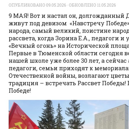
ОПУБЛИКОВАНО
09.05.2026
· ОБНОВЛЕНО
11.05.2026
9 МАЯ! Вот и настал он, долгожданный
живут под девизом «Навстречу Победе»,
народа, самый великий, поистине народ
рассвета, когда Зорина Е.А., педагог
«Вечный огонь» на Исторической площа
Первые в Тюменской области сегодня в
нашей школе уже более 30 лет, а сейча
педагоги, семьи приходят к мемориал
Отечественной войны, возлагают цветы,
традиция – встречать Рассвет Победы! 
Победе!