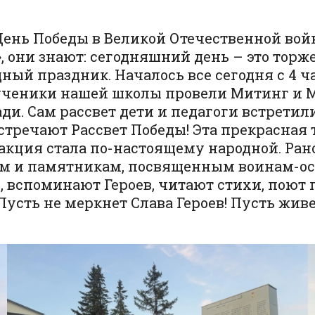
 День Победы в Великой Отечественной во
 они знают: сегодняшний день – это торже
ный праздник. Началось все сегодня с 4 ча
и и ученики нашей школы провели Митинг 
ди. Сам рассвет дети и педагоги встретил
стречают Рассвет Победы! Эта прекрасная 
с акция стала по-настоящему народной. Ра
ам и памятникам, посвященным воинам-ос
 вспоминают Героев, читают стихи, поют п
Пусть не меркнет Слава Героев! Пусть жив