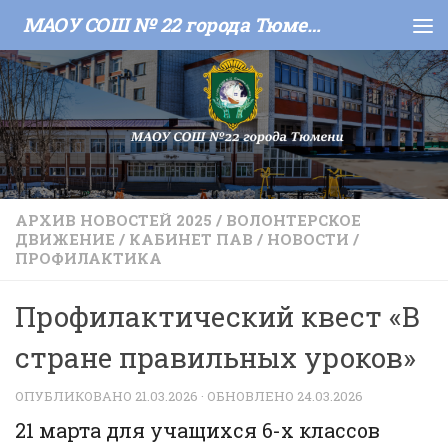
МАОУ СОШ № 22 города Тюмени
Skip to content
АРХИВ НОВОСТЕЙ 2025
/
ВОЛОНТЕРСКОЕ
ДВИЖЕНИЕ
/
КАБИНЕТ ПАВ
/
НОВОСТИ
/
ПРОФИЛАКТИКА
Профилактический квест «В
стране правильных уроков»
ОПУБЛИКОВАНО
21.03.2026
· ОБНОВЛЕНО
24.03.2026
21 марта для учащихся 6-х классов