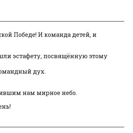
ой Победе! И команда детей, и
ошли эстафету, посвящённую этому
 командный дух.
арившим нам мирное небо.
ень!