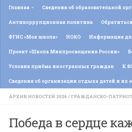
Главная
Сведения об образовательной ор
Антикоррупционная политика
Обратитьс
ФГИС «Моя школа»
НОКО
Информация для
Проект «Школа Минпросвещения России»
Б
Условия приёма иностранных граждан
К 8
Сведения об организации отдыха детей и их 
АРХИВ НОВОСТЕЙ 2026
/
ГРАЖДАНСКО-ПАТРИОТ
Победа в сердце каж