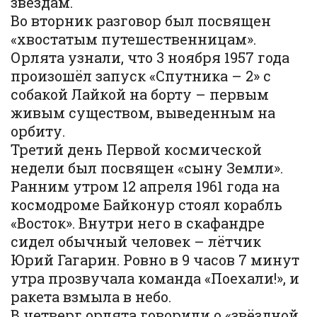
звездам.
Во вторник разговор был посвящен
«хвостатым путешественницам».
Орлята узнали, что 3 ноября 1957 года
произошёл запуск «Спутника – 2» с
собакой Лайкой на борту – первым
живым существом, выведенным на
орбиту.
Третий день Первой космической
недели был посвящен «сыну Земли».
Ранним утром 12 апреля 1961 года на
космодроме Байконур стоял корабль
«Восток». Внутри него в скафандре
сидел обычный человек – лётчик
Юрий Гагарин. Ровно в 9 часов 7 минут
утра прозвучала команда «Поехали!», и
ракета взмыла в небо.
В четверг орлята говорили о «звёздной