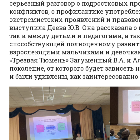
серьезный разговор о подростковых пр
конфликтов, о профилактике употребл
экстремистских проявлений и правовог
выступила Деева Ю.В. Она рассказала 
так и между детьми и педагогами, а та
способствующей полноценному развити
взрослеющими мальчиками и девочками
«Трезвая Тюмень» Загуменный В.А. и Ал
поколение, от которого будет зависеть 
и были удивлены, как заинтересованно 