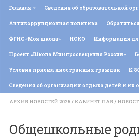
Главная
Сведения об образовательной ор
Антикоррупционная политика
Обратитьс
ФГИС «Моя школа»
НОКО
Информация для
Проект «Школа Минпросвещения России»
Б
Условия приёма иностранных граждан
К 8
Сведения об организации отдыха детей и их 
АРХИВ НОВОСТЕЙ 2025
/
КАБИНЕТ ПАВ
/
НОВОС
Общешкольные роди