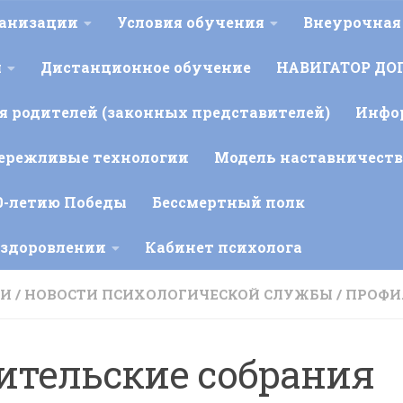
ганизации
Условия обучения
Внеурочная
я
Дистанционное обучение
НАВИГАТОР ДО
 родителей (законных представителей)
Инфо
ережливые технологии
Модель наставничеств
0-летию Победы
Бессмертный полк
оздоровлении
Кабинет психолога
ТИ
/
НОВОСТИ ПСИХОЛОГИЧЕСКОЙ СЛУЖБЫ
/
ПРОФИ
тельские собрания