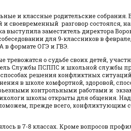
льные и классные родительские собрания.
й и своевременный разговор состоялся, на
ка выступила заместитель директора Ворон
собеседовании для 9-классников в феврале
ИА в формате ОГЭ и ГВЭ.
е тревожатся о судьбе своих детей, учас
итель Службы ПСППС и школьной службы п
 способах решения конфликтных ситуаций
анения в школе комфортной, здоровой, с
ерьезными контрольными работами и экзам
сихологи школы открыты для общения. Надо
оможем, прежде всего, конфликтующим сто
ялось в 7-8 классах. Кроме вопросов профи