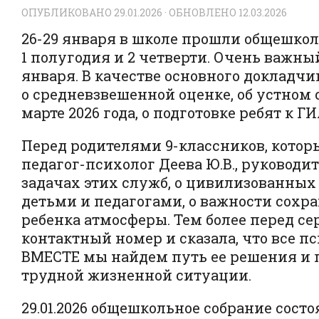
ОПУБЛИКОВАНО
29.01.2026
· ОБНОВЛЕНО
12.03.2026
26-29 января в школе прошли общешко
1 полугодия и 2 четверти. Очень важны
января. В качестве основного докладчи
о средневзвешенной оценке, об устном 
марте 2026 года, о подготовке ребят к Г
Перед родителями 9-классников, которы
педагог-психолог Деева Ю.В., руковод
задачах этих служб, о цивилизованных
детьми и педагогами, о важности сохр
ребенка атмосферы. Тем более перед с
контактный номер и сказала, что все п
ВМЕСТЕ мы найдем путь ее решения и п
трудной жизненной ситуации.
29.01.2026 общешкольное собрание состо