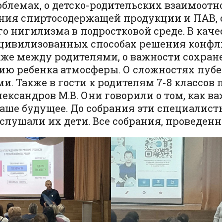
облемах, о детско-родительских взаимоотн
ения спиртосодержащей продукции и ПАВ,
о нигилизма в подростковой среде. В каче
о цивилизованных способах решения конф
кже между родителями, о важности сохран
ю ребенка атмосферы. О сложностях пубе
. Также в гости к родителям 7-8 классов
ександров М.В. Они говорили о том, как в
наше будущее. До собрания эти специалисты
слушали их дети. Все собрания, проведенн