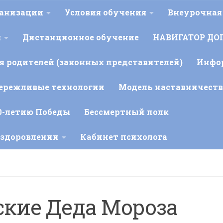
ганизации
Условия обучения
Внеурочная
я
Дистанционное обучение
НАВИГАТОР ДО
 родителей (законных представителей)
Инфо
ережливые технологии
Модель наставничеств
0-летию Победы
Бессмертный полк
оздоровлении
Кабинет психолога
ские Деда Мороза