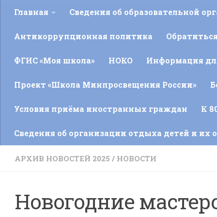
Главная
Сведения об образовательной ор
Антикоррупционная политика
Обратитьс
ФГИС «Моя школа»
НОКО
Информация для
Проект «Школа Минпросвещения России»
Б
Условия приёма иностранных граждан
К 8
Сведения об организации отдыха детей и их 
АРХИВ НОВОСТЕЙ 2025
/
НОВОСТИ
Новогодние мастер