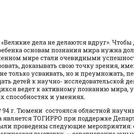
 «Великие дела не делаются вдруг». Чтобы
ребенка основам познания мира нужна долг
еменном мире стали очевидными успешност
вать, доказывать свою точку зрения, им
 не только усваивать, но и преумножать, п
ать детей к научно- исследовательской де
ихся ведет к активному познанию мира, уч
их способностях и умениях.
 № 94 г. Тюмени состоялся областной нау
а является ТОГИРРО при поддержке Департ
были проведены следующие мероприятия: 
огическая выставка; — соревнование юных