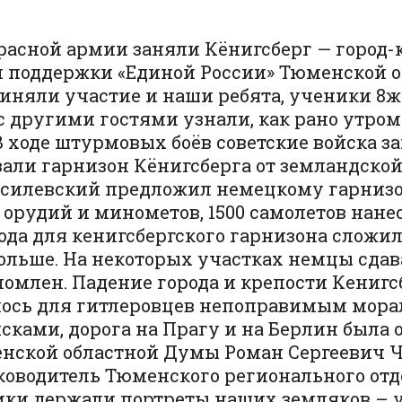
и Красной армии заняли Кёнигсберг — город
й поддержки «Единой России» Тюменской о
риняли участие и наши ребята, ученики 8ж
с другими гостями узнали, как рано утром
 В ходе штурмовых боёв советские войска 
зали гарнизон Кёнигсберга от земландско
асилевский предложил немецкому гарнизо
 орудий и минометов, 1500 самолетов нан
года для кенигсбергского гарнизона сложи
больше. На некоторых участках немцы сда
омлен. Падение города и крепости Кенигсб
лось для гитлеровцев непоправимым морал
ками, дорога на Прагу и на Берлин была о
ской областной Думы Роман Сергеевич Ч
ководитель Тюменского регионального отд
ки держали портреты наших земляков – уч