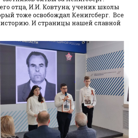
го отца, И.И. Ковтуна; ученик школы
торый тоже освобождал Кенигсберг. Все
 историю. И страницы нашей славной