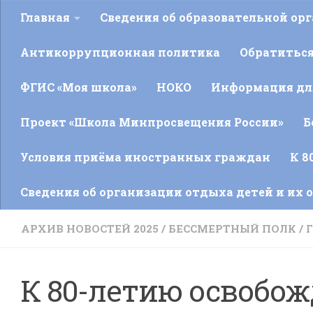
Главная
Сведения об образовательной ор
Антикоррупционная политика
Обратитьс
ФГИС «Моя школа»
НОКО
Информация для
Проект «Школа Минпросвещения России»
Б
Условия приёма иностранных граждан
К 8
Сведения об организации отдыха детей и их 
АРХИВ НОВОСТЕЙ 2025
/
БЕССМЕРТНЫЙ ПОЛК
/
К 80-летию освобож