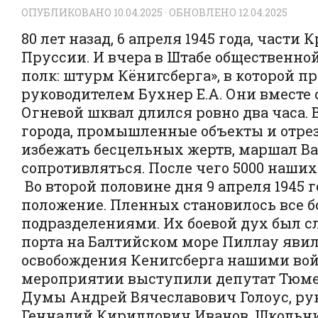
ОПУБЛИКОВАНО
10.04.2025
· ОБНОВЛЕНО
12.04.2025
80 лет назад, 6 апреля 1945 года, част
Пруссии. И вчера в Штабе общественно
полк: штурм Кёнигсберга», в которой п
руководителем Бухнер Е.А. Они вместе 
Огневой шквал длился ровно два часа.
города, промышленные объекты и отре
избежать бесцельных жертв, маршал В
сопротивляться. После чего 5000 наших
Во второй половине дня 9 апреля 1945 
положение. Пленных становилось все 
подразделениями. Их боевой дух был сл
порта на Балтийском море Пиллау яви
освобождения Кенигсберга нашими войс
мероприятии выступили депутат Тюмен
Думы Андрей Вячеславович Голоус, ру
Геннадий Кириллович Иванов. Школьни