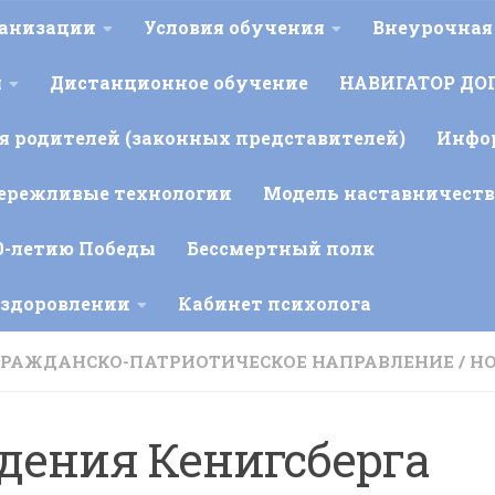
ганизации
Условия обучения
Внеурочная
я
Дистанционное обучение
НАВИГАТОР ДО
 родителей (законных представителей)
Инфо
ережливые технологии
Модель наставничеств
0-летию Победы
Бессмертный полк
оздоровлении
Кабинет психолога
ГРАЖДАНСКО-ПАТРИОТИЧЕСКОЕ НАПРАВЛЕНИЕ
/
Н
дения Кенигсберга