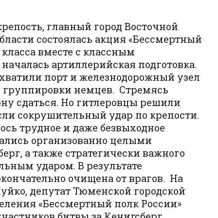
-крепость, главный город Восточной
бласти состоялась акция «Бессмертный
 класса вместе с классным
 началась артиллерийская подготовка.
захватили порт и железнодорожный узел
й группировки немцев. Стремясь
ну сдаться. Но гитлеровцы решили
если сокрушительный удар по крепости.
лось трудное и даже безвыходное
вались организованно целыми
ерг, а также стратегически важного
ьным ударом. В результате
кончательно очищена от врагов. На
уйко, депутат Тюменской городской
еления «Бессмертный полк России»
астников битвы за Кенигсберг.