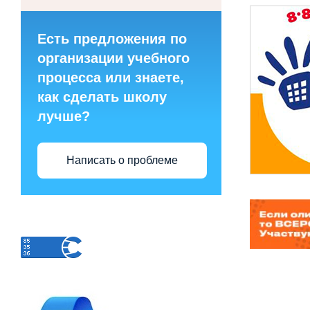
Есть предложения по
организации учебного
процесса или знаете,
как сделать школу
лучше?
Написать о проблеме