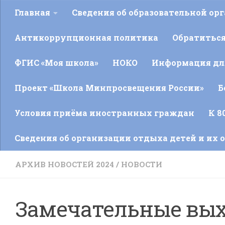
Главная
Сведения об образовательной ор
Антикоррупционная политика
Обратитьс
ФГИС «Моя школа»
НОКО
Информация для
Проект «Школа Минпросвещения России»
Б
Условия приёма иностранных граждан
К 8
Сведения об организации отдыха детей и их 
АРХИВ НОВОСТЕЙ 2024
/
НОВОСТИ
Замечательные вы