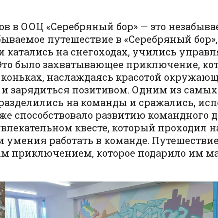
ассов в ООЦ «Серебряный бор» — это незаб
ываемое путешествие в «Серебряный бор», 
и катались на снегоходах, учились управ
Это было захватывающее приключение, кот
а коньках, наслаждаясь красотой окружаю
 и зарядиться позитивом. Одним из самы
разделились на команды и сражались, исп
же способствовало развитию командного д
увлекательном квесте, который проходил на
 умения работать в команде. Путешествие 
мым приключением, которое подарило им 