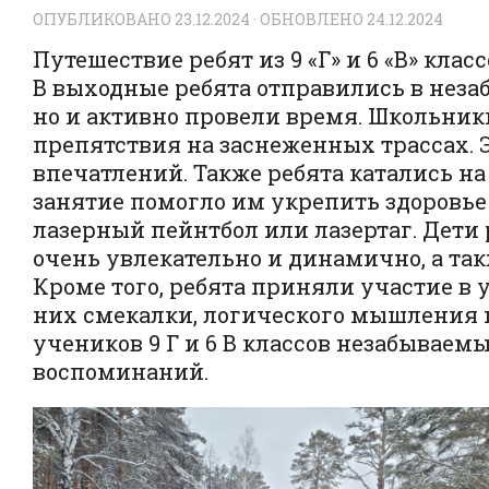
ОПУБЛИКОВАНО
23.12.2024
· ОБНОВЛЕНО
24.12.2024
Путешествие ребят из 9 «Г» и 6 «В» кл
В выходные ребята отправились в незаб
но и активно провели время. Школьник
препятствия на заснеженных трассах. 
впечатлений. Также ребята катались н
занятие помогло им укрепить здоровье
лазерный пейнтбол или лазертаг. Дети 
очень увлекательно и динамично, а так
Кроме того, ребята приняли участие в 
них смекалки, логического мышления и
учеников 9 Г и 6 В классов незабывае
воспоминаний.