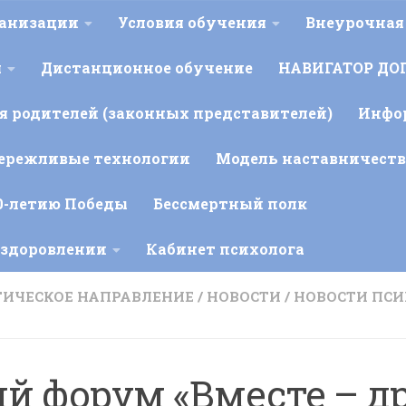
ганизации
Условия обучения
Внеурочная
я
Дистанционное обучение
НАВИГАТОР ДО
 родителей (законных представителей)
Инфо
ережливые технологии
Модель наставничеств
0-летию Победы
Бессмертный полк
оздоровлении
Кабинет психолога
ИЧЕСКОЕ НАПРАВЛЕНИЕ
/
НОВОСТИ
/
НОВОСТИ ПС
ий форум «Вместе – д