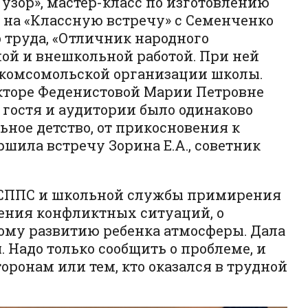
узор», мастер-класс по изготовлению
е на «Классную встречу» с Семенченко
о труда, «Отличник народного
ной и внешкольной работой. При ней
и комсомольской организации школы.
кторе Феденистовой Марии Петровне
 гостя и аудитории было одинаково
ное детство, от прикосновения к
шила встречу Зорина Е.А., советник
 ПСППС и школьной службы примирения
шения конфликтных ситуаций, о
ому развитию ребенка атмосферы. Дала
 Надо только сообщить о проблеме, и
онам или тем, кто оказался в трудной