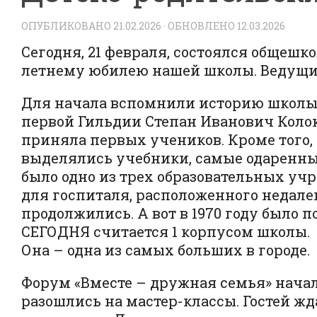
ОПУБЛИКОВАНО
21.02.2026
· ОБНОВЛЕНО
12.03.2026
Сегодня, 21 февраля, состоялся общеш
летнему юбилею нашей школы. Ведущие 
Для начала вспомнили историю школы. 
первой Гильдии Степан Иванович Колок
приняла первых учеников. Кроме того
выделялись учебники, самые одаренные
было одно из трех образовательных уч
для госпиталя, расположенного недале
продолжились. А вот в 1970 году было по
СЕГОДНЯ считается 1 корпусом школы. Се
Она – одна из самых больших в городе.
Форум «Вместе – дружная семья» начал
разошлись на мастер-классы. Гостей жда