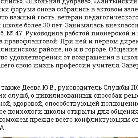
спись», «Школьная дубрава», «Хантыйский 
ки форума снова собрались в актовом зал
то важный гость, ветеран педагогическог
 школе более 30 лет. Занималась внекласс
аб. № 47. Руководила работой пионерской 
 правофланговой. При ней и первом дире
лининском районе, но и в городе. Общение
о удовлетворения от возвращения в школь
шего свою жизнь профессии учителя. Завер
также Деева Ю.В., руководитель Службы
этих служб, о цивилизованных способах ре
ной, здоровой, способствующей полноценн
все психологи школы открыты для общения.
поможем прежде всего конфликтующим стор
А.