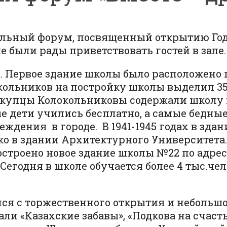
кольный форум, посвященный открытию Года
были рады приветствовать гостей в зале.
Первое здание школы было расположено по 
ольников на постройку школы выделил 35
, купцы Колокольниковы содержали школу 
 дети учились бесплатно, а самые бедные
реждения в городе. В 1941-1945 годах в з
ко в здании Архитектурного Университета.
строено новое здание школы №22 по адресу:
годня в школе обучается более 4 тыс.чело
ся с торжественного открытия и небольшог
ли «Казахские забавы», «Подкова на счасть