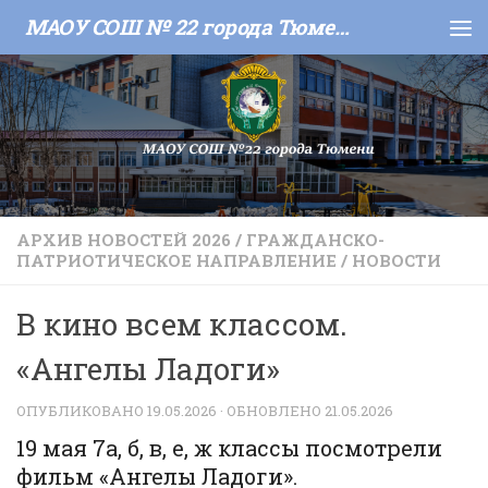
МАОУ СОШ № 22 города Тюмени
Skip to content
АРХИВ НОВОСТЕЙ 2026
/
ГРАЖДАНСКО-
ПАТРИОТИЧЕСКОЕ НАПРАВЛЕНИЕ
/
НОВОСТИ
В кино всем классом.
«Ангелы Ладоги»
ОПУБЛИКОВАНО
19.05.2026
· ОБНОВЛЕНО
21.05.2026
19 мая 7а, б, в, е, ж классы посмотрели
фильм «Ангелы Ладоги».