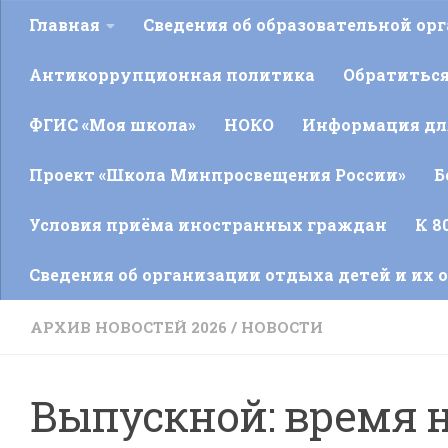
Главная
Сведения об образовательной ор
Антикоррупционная политика
Обратитьс
ФГИС «Моя школа»
НОКО
Информация для
Проект «Школа Минпросвещения России»
Б
Условия приёма иностранных граждан
К 8
Сведения об организации отдыха детей и их 
АРХИВ НОВОСТЕЙ 2026
/
НОВОСТИ
Выпускной: время н