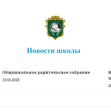
Общешкольное родительское собрание
К
н
13.03.2025
2