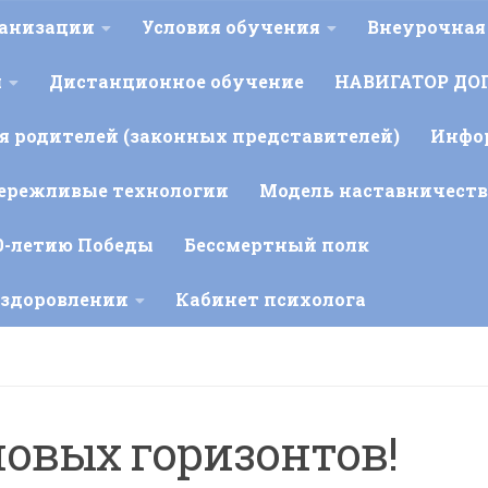
ганизации
Условия обучения
Внеурочная
я
Дистанционное обучение
НАВИГАТОР ДО
 родителей (законных представителей)
Инфо
ережливые технологии
Модель наставничеств
0-летию Победы
Бессмертный полк
оздоровлении
Кабинет психолога
овых горизонтов!