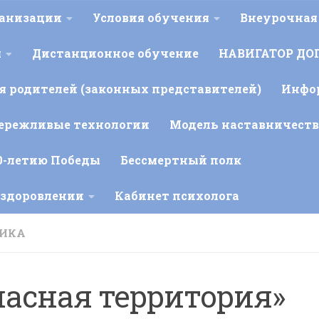
ганизации
Условия обучения
Внеурочная
я
Дистанционное обучение
НАВИГАТОР ДО
 родителей (законных представителей)
Инфо
ережливые технологии
Модель наставничеств
0-летию Победы
Бессмертный полк
оздоровлении
Кабинет психолога
ИКА
пасная территория»