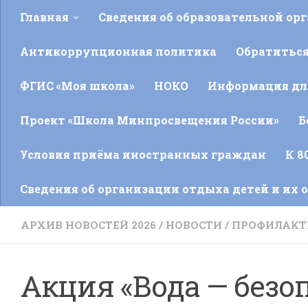
Главная
Сведения об образовательной ор
Антикоррупционная политика
Обратитьс
ФГИС «Моя школа»
НОКО
Информация для
Проект «Школа Минпросвещения России»
Б
Условия приёма иностранных граждан
К 8
Сведения об организации отдыха детей и их 
АРХИВ НОВОСТЕЙ 2026
/
НОВОСТИ
/
ПРОФИЛАКТ
Акция «Вода — безо